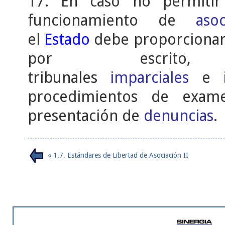
17. En caso no permiti
funcionamiento de
asoc
el
Estado
debe proporcionar 
por escrito,
tribunales
imparciales
e
procedimientos de exame
presentación de
denuncias
.
« 1.7. Estándares de Libertad de Asociación II