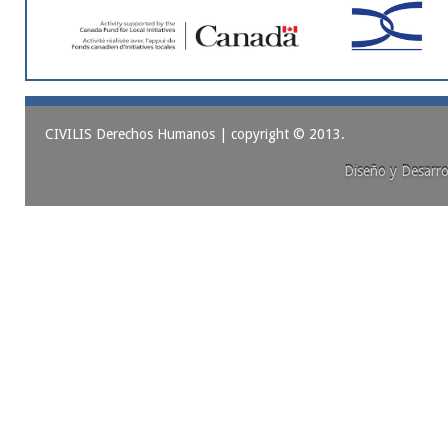
CIVILIS Derechos Humanos
| copyright
©
2013.
Diseño y Desarro