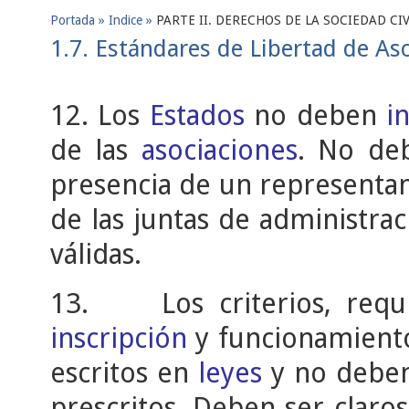
Portada »
Indice »
PARTE II. DERECHOS DE LA SOCIEDAD CIV
1.7. Estándares de Libertad de Aso
12. Los
Estado
s
no deben
i
de las
asociaciones
. No d
presencia de un representa
de las juntas de administra
válidas.
13. Los criterios, requi
inscripción
y funcionamiento
escritos en
leyes
y no deben 
prescritos. Deben ser claro